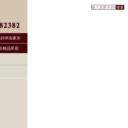
岛好评农家乐
岛精品民宿