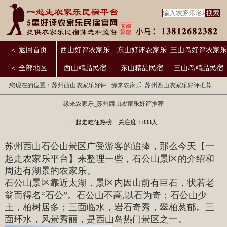
＜ 返回首页
西山好评农家乐
东山好评农家乐
三山岛好评农家乐
＜ 全部地区
西山精品民宿
东山精品民宿
三山岛精品民宿
您现在的位置：
苏州西山农家乐好评
- 缘来农家乐_苏州西山农家乐好评推荐
缘来农家乐_苏州西山农家乐好评推荐
一起走吃住热榜 关注度：833人
苏州西山石公山景区广受游客的追捧，那么今天【一
起走农家乐平台】来整理一些，石公山景区的介绍和
周边有湖景的农家乐。
石公山景区靠近太湖，景区内因山前有巨石，状若老
翁而得名“石公”。石公山不高
,
以石为奇；石公山少
土，柏树居多；三面临水，岩石奇秀，翠柏葱郁。三
面环水，风景秀丽，是西山岛热门景区之一。