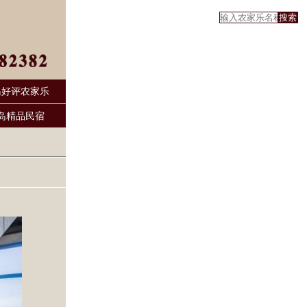
岛好评农家乐
岛精品民宿