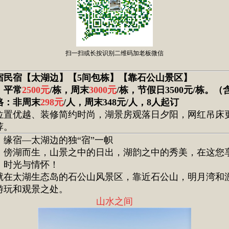
扫一扫或长按识别二维码加老板微信
宿民宿【太湖边】【5间包栋】【靠石公山景区】
：平常
2500元
/栋，周末
3000元
/栋，节假日3500元/栋。
格：非周末
298元
/人，周末348元/人，8人起订
位置优越、装修简约时尚，
湖景房观落日夕阳，
网红吊床
荐。
：缘宿—太湖边的独“宿”一帜
，傍湖而生，山景之中的日出，湖韵之中的秀美，在这您
，时光与情怀！
就在太湖生态岛的石公山风景区，靠近石公山，明月湾和
游玩和观景之处。
山水之间