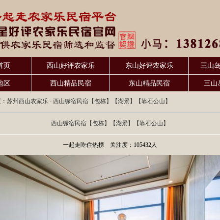
首页
西山好评农家乐
东山好评农家乐
三山
地区
西山精品民宿
东山精品民宿
三山
置：
苏州西山农家乐
- 西山缘宿民宿【包栋】【湖景】【靠石公山】
西山缘宿民宿【包栋】【湖景】【靠石公山】
一起走吃住热榜 关注度：105432人