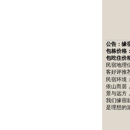
公告：
缘
包栋价格
包吃住价
民宿地理
客好评推
民宿环境
依山而居
景与远方
我们缘宿
是理想的