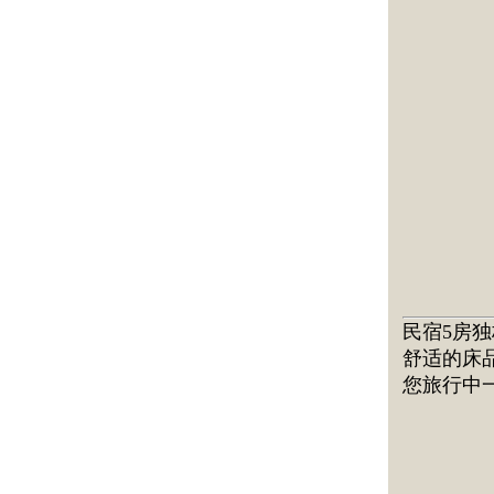
民宿5房
舒适的床
您旅行中