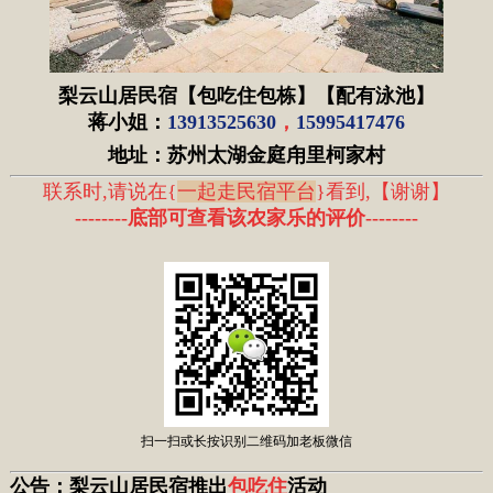
梨云山居民宿【包吃住包栋】【配有泳池】
蒋小姐：
13913525630
，
15995417476
地址：苏
州太湖金庭甪里柯家村
联系时,请说在{
一起走民宿平台
}看到,
【
谢谢
】
--------底部可查看该农家乐的评价
--------
扫一扫或长按识别二维码加老板微信
公告：
梨云山居民宿推出
包吃住
活动