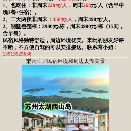
1
、包吃住
：非周末
228
元/人
，周末
268
元/人
（含早中
晚3餐+住宿）
。
2、三天两夜非周末：
458元/人
，周末498元/人。
2、
别墅包整栋：3980元/栋，周末4980元/栋（15间，
含早餐）。
民宿风格独特舒适，周边环境优美。
来玩的朋友好评
不断，不方便自驾的可以安排接送。
联系
蒋小姐：
13913525630
梨云山居民宿环境和周边太湖美景