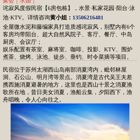
聚会｜求婚｜
诧寂风度假民宿【6房包栋】，水景·私家花园·阳台·泳
池·KTV。详情咨询
黄小姐
：
13506216481
全屋微水泥和藤编家具打造质感诧寂风，别墅内有6个
客房均带阳台、超大自然风院子、客厅、餐厅、中岛
厨房、会议厅；
娱乐配置有茶室、麻将室、咖啡、投影、KTV、围炉
煮茶、烧烤、泳池、徒步、垂钓、时令菜摘等项目。
民宿位于苏州太湖西山岛南部消夏湾内，毗邻林屋
洞、石公山、明月湾等景点。消夏湾是古代吴王夫差
携西施消夏避暑的地方，这里也是西山十景之消夏渔
歌所在地，昔日美女消夏，渔船云集，夕阳西下，渔
舟唱晚，令人心向往之。