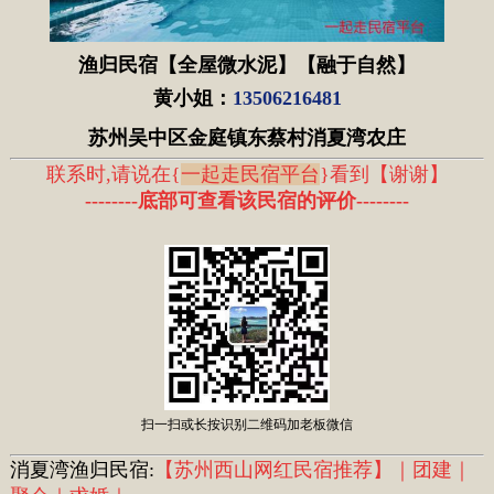
渔归民宿【全屋微水泥】【融于自然】
黄小姐
：
13506216481
苏州吴中区金庭镇东蔡村消夏湾农庄
联系时,请说在{
一起走民宿平台
}看到
【
谢谢
】
--------底部可查看该民宿的评价
--------
扫一扫或长按识别二维码加老板微信
消夏湾渔归民宿:
【苏州西山网红民宿推荐】｜团建｜