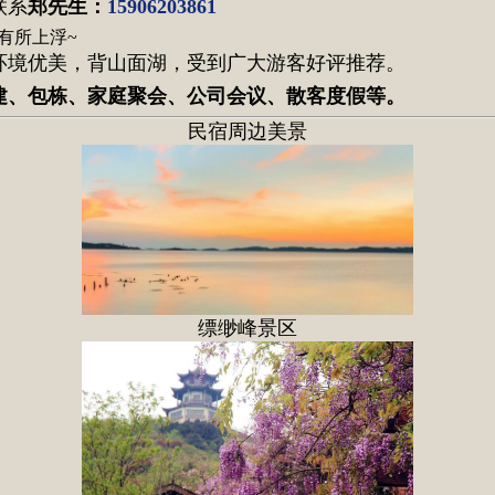
联系
郑先生
：
15906203861
有所上浮~
环境优美，背山面湖，受到广大游客好评推荐。
建、包栋、家庭聚会、公司会议、散客度假等。
民宿周边美景
缥缈峰景区