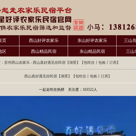
首页
西山好评农家乐
东山好评农家乐
三山
地区
西山精品民宿
东山精品民宿
三山
置：
苏州西山农家乐
- 西山真好遇见你民宿【湖景】【包吃住丨包栋丨订房】
西山真好遇见你民宿【湖景】【包吃住丨包栋丨订房】
一起走吃住热榜 关注度：103522人