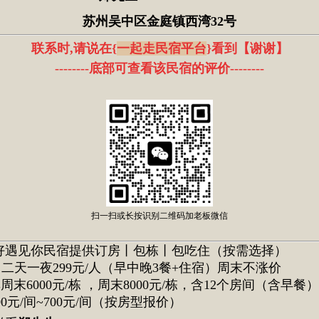
苏州吴中区金庭镇西湾32号
联系时,请说在{
一起走民宿平台
}看到
【
谢谢
】
--------底部可查看该民宿的评价
--------
扫一扫或长按识别二维码加老板微信
好遇见你民宿
提
供订房丨包栋丨包吃住（按需选择）
二天一夜299
元/人（早中晚3餐+住宿）周末不涨价
周末6000元/栋 ，周末8000元/栋，含12个房间（含早餐）
00元/间~700元/间（按房型报价）