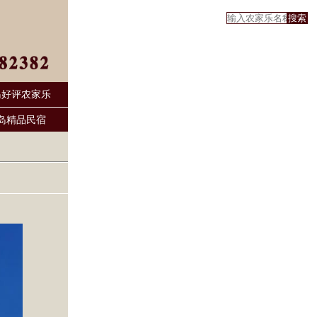
岛好评农家乐
岛精品民宿