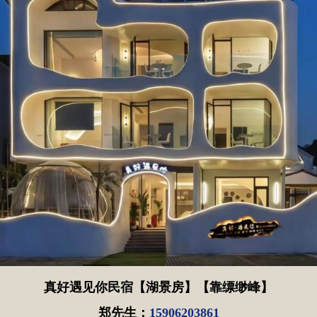
真好遇见你民宿【湖景房】【靠缥缈峰】
郑先生
：
15906203861