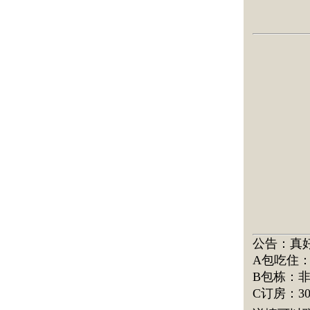
公告：真
A包吃住
：
B包栋：非
C订房：3