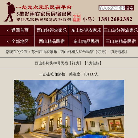
＜ 返回首页
西山好评农家乐
东山好评农家乐
三山岛好评农家乐
＜ 全部地区
西山精品民宿
东山精品民宿
三山岛精品民宿
您现在的位置：
苏州西山农家乐
- 西山朴树头80号民宿【订房】【5房包栋】
西山朴树头80号民宿【订房】【5房包栋】
一起走吃住热榜 关注度：101137人