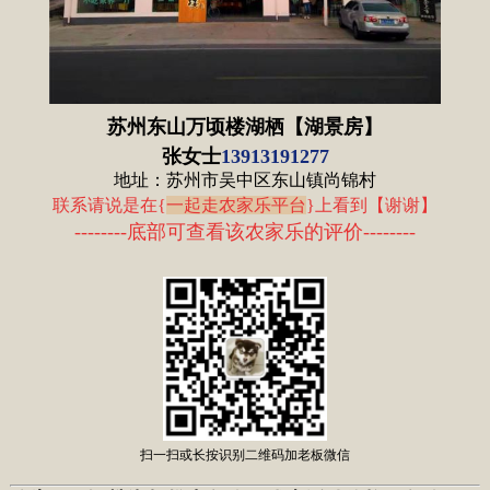
苏州东山万顷楼湖栖【湖景房】
张女士
13913191277
地址：苏州市吴中区东山镇尚锦村
联系请说是在{
一起走农家乐平台
}上看到
【
谢谢
】
--------底部可查看该农家乐的评价--------
扫一扫或长按识别二维码加老板微信