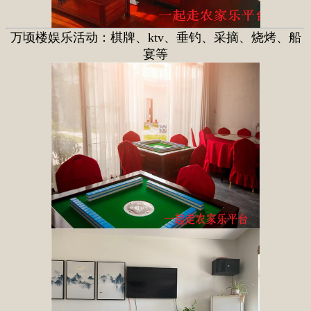
万顷楼娱乐活动：棋牌、ktv、垂钓、采摘、烧烤、船
宴等