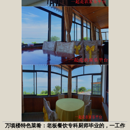
万顷楼特色菜肴：老板餐饮专科厨师毕业的，一工作