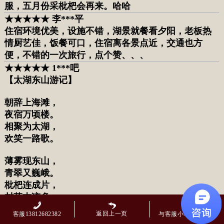
服，五月份采枇杷会再来。哈哈
★★★★★ 李***平
住宿环境优美，设施不错，湖景
就餐看夕阳，老板热
情厨艺佳，饭餐可口，住宿离各景点近，交通也方
便，不错的一次旅行，点个赞、、、
★★★★★ 1***吧
【太湖东山游记】
朝辞上海滩，
夜宿万顷楼。
相聚为太湖，
欢笑一路歌。
薄雾现东山，
青翠又巍峨。
枇杷连成片，
村落古迹多。
返回上一页
客服13812682382
与客服小马在线交谈
最美太湖水，