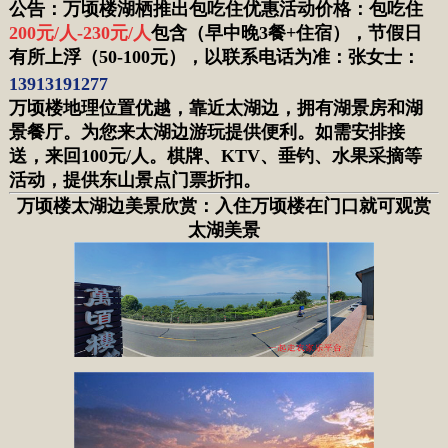
公告：万顷楼湖栖推出包吃住优惠活动价格：包吃住
200元/人-230元/人
包含（早中晚3餐+住宿）
，
节假日
有所上浮（50-100元）
，
以联系电话
为准
：
张女士：
13913191277
万顷楼地理位置优越，靠近太湖边，拥有湖景房和湖
景餐厅。为您来太湖边游玩提供便利。如需安排接
送，来回100元/人。棋牌、KTV、垂钓、水果采摘等
活动，提供东山景点门票折扣。
万顷楼太湖边美景欣赏：入住万顷楼在门口就可观赏
太湖美景