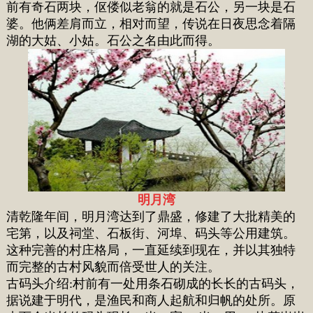
前有奇石两块，伛偻似老翁的就是石公，另一块是石
婆。他俩差肩而立，相对而望，传说在日夜思念着隔
湖的大姑、小姑。石公之名由此而得。
明月湾
清乾隆年间，明月湾达到了鼎盛，修建了大批精美的
宅第，以及祠堂、石板街、河埠、码头等公用建筑。
这种完善的村庄格局，一直延续到现在，并以其独特
而完整的古村风貌而倍受世人的关注。
古码头介绍:村前有一处用条石砌成的长长的古码头，
据说建于明代，是渔民和商人起航和归帆的处所。原