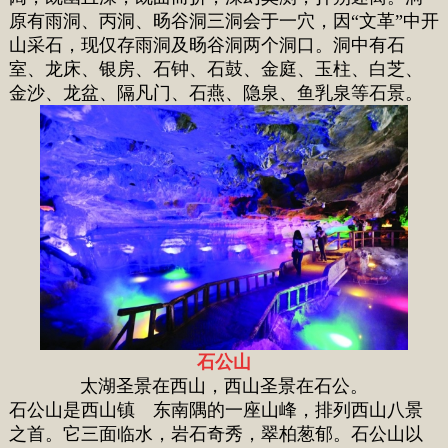
原有雨洞、丙洞、旸谷洞三洞会于一穴，因“文革”中开
山采石，现仅存雨洞及旸谷洞两个洞口。洞中有石
室、龙床、银房、石钟、石鼓、金庭、玉柱、白芝、
金沙、龙盆、隔凡门、石燕、隐泉、鱼乳泉等石景。
石公山
太湖圣景在西山，西山圣景在石公。
石公山是西山镇 东南隅的一座山峰，排列西山八景
之首。它三面临水，岩石奇秀，翠柏葱郁。石公山以