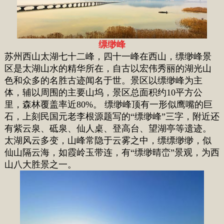
缥缈峰
苏州西山太湖七十二峰，四十一峰在西山，缥缈峰景
区是太湖山水的精华所在，自古以宏伟秀丽的湖光山
色和众多的名胜古
迹闻名于世。景区以缥缈峰为主
体，辅以周围的主要山坞，景区总面积约10平方公
里，森林覆盖率近80%。 缥缈峰顶有一形似鹰嘴的巨
石，上刻民国元老
李根源
题写的“缥缈峰”三字，附近还
有
紫云
泉、砥泉、仙人桌、登高台、望湖亭等遗迹。
太湖风云多变，山峰常隐于云雾之中，缥缥缈缈，似
仙山隔云海，如霞岭玉带连，有“缥缈晴峦”景观，为西
山八
大胜景之一。