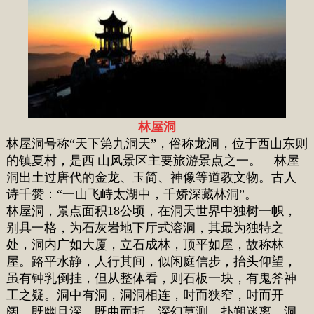
林屋洞
林屋洞号称“天下第九洞天”，俗称龙洞，位于西山东则
的镇夏村，是西
山风景区主要旅游景点之一。 林屋
洞出土过唐代的金龙、玉简、神像等道教文物。古人
诗千赞：“一山飞峙太湖中，千娇深藏林洞”。
林屋洞，景点面积18公顷，在洞天世界中独树一帜，
别具一格，为石灰岩地下厅式溶洞，其最为独特之
处，洞内广如大厦，立石成林，顶平如屋，故称林
屋。路平水静，人行其间，似闲庭信步，抬头仰望，
虽有钟乳倒挂，但从整体看，则石板一块，有鬼斧神
工之疑。洞中有洞，洞洞相连，时而狭窄，时而开
阔，既幽且深，既曲而折，深幻莫测，扑朔迷离。洞