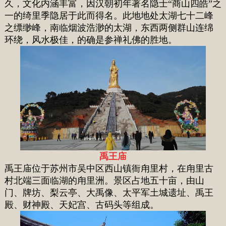
久，文化内涵丰富，因汉朝初年著名隐士“商山四皓”之
一的绮里季隐居于此而得名。此地地处太湖七十二峰
之缥缈峰，南临烟波浩渺的太湖，东西两侧群山连绵
环绕，风水极佳，的确是参禅礼佛的胜地。
禹王庙
禹王庙位于苏州市吴中区西山镇衙甪里村，在甪里古
村北端三面临湖的甪里洲。景区占地五十亩，由山
门、牌坊、梨云亭、大禹像、太平军土城遗址、禹王
殿、财神殿、天妃宫、古码头等组成。