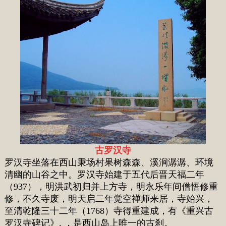
古罗汉寺
罗汉寺坐落在西山秉场村果树森森、溪涧潺潺、环境
清幽的山谷之中。罗汉寺始建于五代后晋天福二年
（937），明洪武初归并上方寺，明永乐年间僧悟修重
修，不久寺废，明天启二年觉空禅师来居，寺始兴，
至清乾隆三十二年（1768）寺得重建成，有《重兴古
罗汉寺碑记》. ，是西山岛上唯一的古刹。