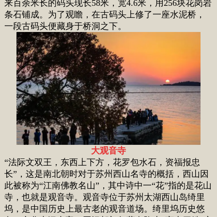
来百余米长的码头现长58米，宽4.6米，用256块花岗岩
条石铺成。为了观瞻，在古码头上修了一座水泥桥，
一段古码头便藏身于桥洞之下。
大观音寺
“法际文双王，东西上下方，花罗包水石，资福报忠
长”，这是南北朝时对于苏州西山名寺的概括，西山因
此被称为“江南佛教名山”，其中诗中一“花”指的是花山
寺，也就是观音寺。观音寺位于苏州太湖西山岛绮里
坞，是中国历史上最古老的观音道场。绮里坞历史悠